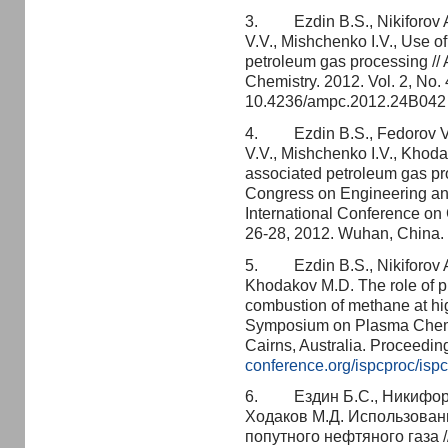
3. Ezdin B.S., Nikiforov A.
V.V., Mishchenko I.V., Use o
petroleum gas processing // 
Chemistry. 2012. Vol. 2, No
10.4236/ampc.2012.24B042
4. Ezdin B.S., Fedorov V.E.
V.V., Mishchenko I.V., Khoda
associated petroleum gas pr
Congress on Engineering a
International Conference on
26-28, 2012. Wuhan, China.
5. Ezdin B.S., Nikiforov A.
Khodakov M.D. The role of pl
combustion of methane at high
Symposium on Plasma Chemis
Cairns, Australia. Proceedin
conference.org/ispcproc/isp
6. Ездин Б.С., Никифоров 
Ходаков М.Д. Использован
попутного нефтяного газа 