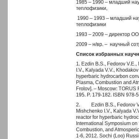
1985 – 1990 – младший нау
теплофизики,
1990 – 1993 – младший на
теплофизики
1993 – 2009 – директор О
2009 – н/вр. – научный с
Список избранных научн
1. Ezdin B.S., Fedorov V.E., 
I.V., Kalyada V.V., Khodako
hyperbaric hydrocarbon conv
Plasma, Combustion and Atmo
Frolov]. – Moscow: TORUS PR
195. P. 179-182. ISBN 978-
2. Ezdin B.S., Fedorov V.E.
Mishchenko I.V., Kalyada V
reactor for hyperbaric hydro
International Symposium on
Combustion, and Atmosper
1-6, 2012. Sochi (Loo) Russ