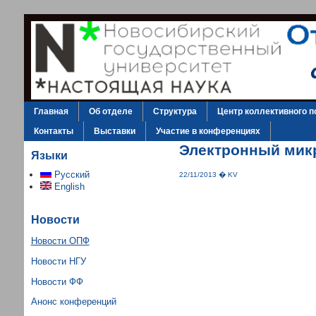
Главная
Об отделе
Структура
Центр коллективного п
Контакты
Выставки
Участие в конференциях
Электронный мик
Языки
Русский
22/11/2013 � KV
English
Новости
Новости ОПФ
Новости НГУ
Новости ФФ
Анонс конференций