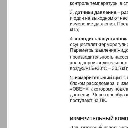
контроль температуры в с
3.
датчики давления – ра
и один на выходном от на
измерение давления. Пред
кПа;
4.
холодильн
ая
установк
осуществлятьтерморегулир
Параметры:давление жидкос
производительность насоса
холодопроизводительность
воздух/+15/+30°С – 30,5 кВт
5
. измерительный щит
с
блоком расходомера и изм
«ОВЕН», к которому подкл
давления. Через преобра
поступают на ПК.
ИЗМЕРИТЕЛЬНЫЙ КОМП
Для измерений использует