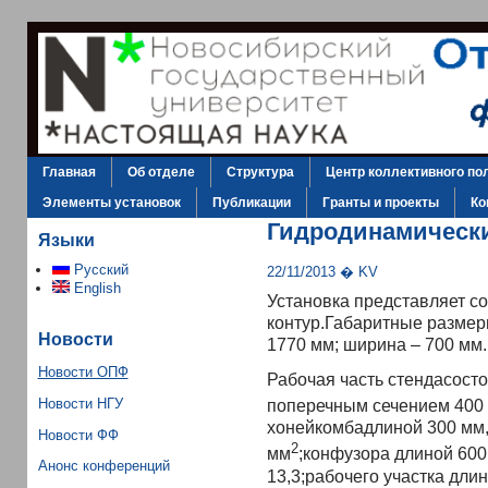
Главная
Об отделе
Структура
Центр коллективного по
Элементы установок
Публикации
Гранты и проекты
Ко
Гидродинамически
Языки
Русский
22/11/2013 � KV
English
Установка представляет с
контур.Габаритные размеры
Новости
1770 мм; ширина – 700 мм.
Новости ОПФ
Рабочая часть стендасосто
Новости НГУ
поперечным сечением 400 
хонейкомбадлиной 300 мм,
Новости ФФ
2
мм
;конфузора длиной 60
Анонс конференций
13,3;рабочего участка дл