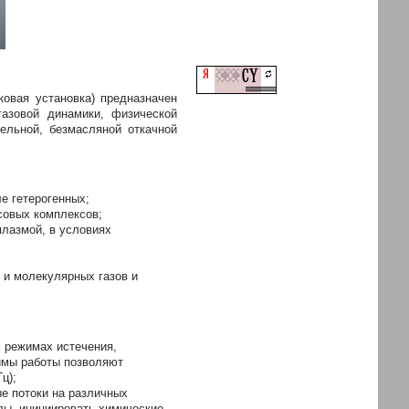
овая установка) предназначен
азовой динамики, физической
ельной, безмасляной откачной
е гетерогенных;
совых комплексов;
плазмой, в условиях
 и молекулярных газов и
 режимах истечения,
имы работы позволяют
ц);
е потоки на различных
лы, инициировать химические