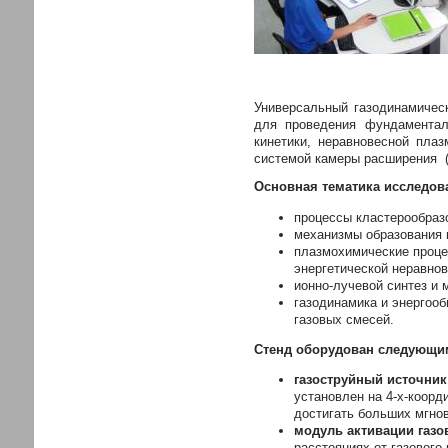
Универсальный газодинамичес
для проведения фундаментал
кинетики, неравновесной пла
системой камеры расширения (с
Основная тематика исследов
процессы кластерообразо
механизмы образования 
плазмохимические процес
энергетической неравнов
ионно-лучевой синтез и
газодинамика и энергоо
газовых смесей.
Стенд оборудован следующи
газоструйный источни
установлен на 4-х-коор
достигать больших мгнов
модуль активации газо
расстояниях от газового