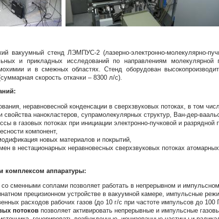
кий вакуумный стенд ЛЭМПУС-2 (лазерно-электронно-молекулярно-пучк
ьных и прикладных исследований по направлениям молекулярной г
змохимии и в смежных областях. Стенд оборудован высокопроизводит
уммарная скорость откачки – 8300 л/с).
аний:
вания, неравновесной конденсации в сверхзвуковых потоках, в том числ
и свойства нанокластеров, супрамолекулярных структур, Ван-дер-вааль
сы в газовых потоках при инициации электронно-пучковой и разрядной 
есности компонент,
 модификация новых материалов и покрытий,
бмен в нестационарных неравновесных сверхзвуковых потоках атомарных
м комплексом аппаратуры:
к
со сменными соплами позволяет работать в непрерывном и импульсном
динатном прецизионном устройстве в вакуумной камере, импульсные реж
енных расходов рабочих газов (до 10 г/с при частоте импульсов до 100 Г
вых потоков
позволяет активировать непрерывные и импульсные газовы
 источника, генерировать возбужденные, ионизованные частицы и радика