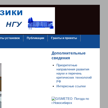
ты установок
Публикации
Гранты и проекты
Дополнительные
сведения
Приоритетные
направления развития
науки и перечень
критических технологий
РФ
Интересные ссылки