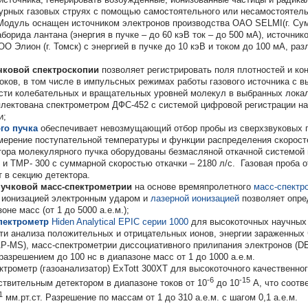
турных газовых струях с помощью самостоятельного или несамостоятель
 Модуль оснащен источником электронов производства ОАО SELMI(г. Су
аборида лантана (энергия в пучке – до 60 кэВ ток – до 500 мА), источни
О Элион (г. Томск) с энергией в пучке до 10 кэВ и током до 100 мА, р
учковой спектроскопии
позволяет регистрировать поля плотностей и ко
оков, в том числе в импульсных режимах работы газового источника с 
сти колебательных и вращательных уровней молекул в выбранных лока
плектована спектрометром ДФС-452 с системой цифровой регистрации н
и;
го пучка
обеспечивает невозмущающий отбор пробы из сверхзвуковых га
ерение поступательной температуры и функции распределения скорост
тора молекулярного пучка оборудованы безмасляной откачной системой 
 и TMP- 300 с
суммарной скоростью откачки – 21
80 л/c. Газовая проба 
т в секцию детектора.
пучковой масс-спектрометрии
на основе времяпролетного
масс-спектр
 ионизацией электронным ударом и
лазерной ионизацией
позволяет опре
не масс (от 1 до 5000 а.е.м.);
пектрометр
Hiden Analytical EPIC серии 1000
для высокоточных научных
ти анализа положительных и отрицательных ионов, энергии зараженных 
AP-MS), масс-спектрометрии диссоциативного прилипания электронов (D
азрешением до 100 нс в диапазоне масс от 1 до 1000 а.е.м.
трометр (газоанализатор) ExTott 300XT для высокоточного качественног
-6
-15
твительным детектором в диапазоне токов от 10
до 10
А, что соотв
1
мм.рт.ст. Разрешение по массам от 1 до 310 а.е.м. с шагом 0,1 а.е.м.