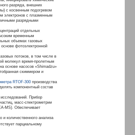
ного разряда, внешних
мы) с косвенным подогревом
ком электронов с плазменным
азличными разрядными
нцентраций отдельных
высоким временным
льных объемах газовых
а основе фотоэлектронной
зовых потоков, в том числе в
ей молекул время-пролетным
на основе насосов «Shimadzu»
отобранная скиммером и
ометра RTOF-300
производства
делять компонентный состав
 исследований. Прибор
частиц, масс-спектрометрии
EA-MS). Обеспечивает
о и количественного анализа
етствует парциальному