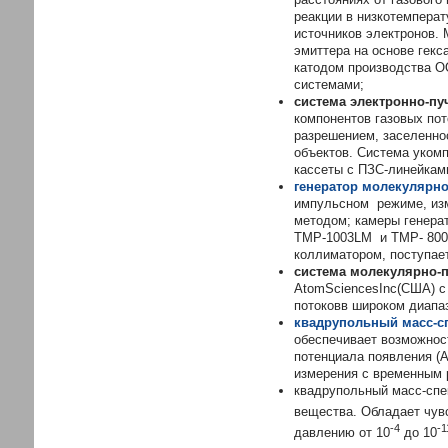
реакции в низкотемпера
источников электронов.
эмиттера на основе гекс
катодом производства ОО
системами;
система электронно-п
компонентов газовых пот
разрешением, заселенно
объектов. Система уком
кассеты с ПЗС-линейкам
генератор молекулярно
импульсном режиме, изм
методом; камеры генера
TMP-1003LM и TMP- 800
коллиматором, поступае
система молекулярно-
AtomSciencesInc(США) с
потоковв широком диапазо
квадрупольный масс-с
обеспечивает возможнос
потенциала появления (
измерения с временным р
квадрупольный масс-спек
вещества. Обладает чувс
-4
-1
давлению от 10
до 10