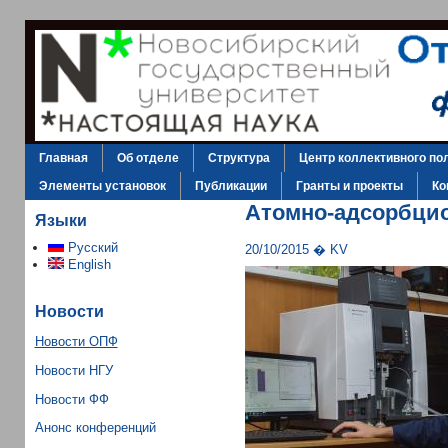
Главная
Об отделе
Структура
Центр коллективного по
Элементы установок
Публикации
Гранты и проекты
Ко
Атомно-адсорбци
Языки
Русский
20/10/2015 � KV
English
Новости
Новости ОПФ
Новости НГУ
Новости ФФ
Анонс конференций