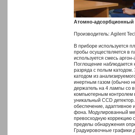
Атомно-адсорбционный с
Производитель: Agilent Tec
В приборе используется п
пробы осуществляется в 
используется смесь аргон-
Поглощение
наблюдается 
разряда с полым катодом.
катодом из анализируемог
инертным
газом (обычно н
держатель на 4 лампы со 
компьютерным контролем 
уникальный CCD детектор
обеспечение, адаптивное 
фона.
Модулированный мет
превосходную коррекцию 
пределы обнаружения опр
Градуировочные
графики д