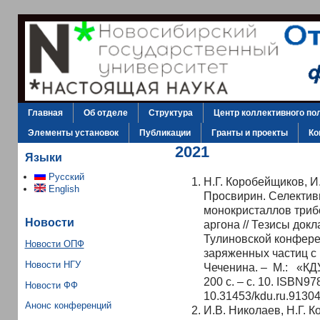
Главная
Об отделе
Структура
Центр коллективного по
Элементы установок
Публикации
Гранты и проекты
Ко
2021
Языки
Русский
Н.Г. Коробейщиков, И.
English
Просвирин. Селектив
монокристаллов триб
Новости
аргона // Тезисы док
Тулиновской конфере
Новости ОПФ
заряженных частиц с
Новости НГУ
Чеченина. – М.: «КДУ
200 c. – с. 10. ISBN97
Новости ФФ
10.31453/kdu.ru.9130
Анонс конференций
И.В. Николаев, Н.Г. К