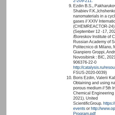
2-209-211.
Ezdin B.S., Pakharukov 
Shabiev F.K.,Ichshenko
nanomaterials in a cycl
gases // XXIV Internat
(CHEMREACTOR‐24) [Ele
(September 12 ‐17, 2021
/Boreskov Institute of C
Russian Academy of Sc
Politecnico di Milano, 
Gianpiero Groppi, Andr
Novosibirsk : BIC, 202
906376‐22‐0
http://catalysis.ru/res
FSUS-2020-0039)
Boris Ezdin, Valerii Ka
Obtaining and using nan
porous medium // 5th I
Chemical Engineering 
2021). United
ScientificGroup.
https:
events
or
http://www.op
Program.pdf