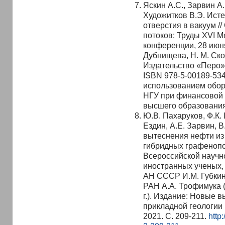
Яскин А.С., Зарвин А.
Художитков В.Э. Исте
отверстия в вакуум /
потоков: Труды XVI 
конференции, 28 июня
Дубнищева, Н. М. Ско
Издательство «Перо»,
ISBN 978-5-00189-53
использованием обо
НГУ при финансовой 
высшего образования
Ю.В. Пахаруков, Ф.К.
Ездин, А.Е. Зарвин, 
вытеснения нефти из
гибридных графенопо
Всероссийской научн
иностранных ученых,
АН СССР И.М. Губкин
РАН А.А. Трофимука (
г.). Издание: Новые
прикладной геологии н
2021. С. 209-211.
http