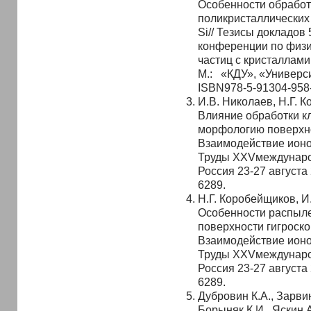
Особенности обработ
поликристаллических 
Si// Тезисы докладов
конференции по физи
частиц с кристаллам
М.: «КДУ», «Университ
ISBN978-5-91304-958-
И.В. Николаев, Н.Г. К
Влияние обработки к
морфологию поверхно
Взаимодействие ионов
Труды XXVмеждунаро
Россия 23-27 августа 
6289.
Н.Г. Коробейщиков, И
Особенности распыл
поверхности гигроско
Взаимодействие ионов
Труды XXVмеждунаро
Россия 23-27 августа 2
6289.
Дубровин К.А., Зарвин
Борыняк К.И., Яскин 