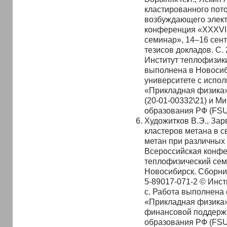
кластированного пото
возбуждающего электр
конференция «XXXVI
семинар», 14–16 сен
тезисов докладов. С.
Институт теплофизики
выполнена в Новосиб
университете с испо
«Прикладная физика
(20-01-00332\21) и М
образования РФ (FSU
Художитков В.Э., Зар
кластеров метана в с
метан при различных 
Всероссийская конфе
теплофизический сем
Новосибирск. Сборник
5-89017-071-2 © Инст
с. Работа выполнена
«Прикладная физика»
финансовой поддержк
образования РФ (FSU