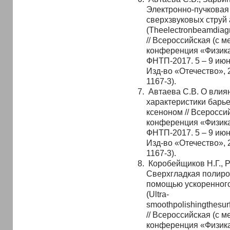
Электронно-пучковая
сверхзвуковых струй 
(Theelectronbeamdiagn
// Всероссийская (с 
конференция «Физик
ФНТП-2017. 5 – 9 июня
Изд-во «Отечество», 2
1167-3).
Автаева С.В. О влия
характеристики барье
ксеноном // Всеросси
конференция «Физик
ФНТП-2017. 5 – 9 июня
Изд-во «Отечество», 2
1167-3).
Коробейщиков Н.Г., Р
Сверхгладкая полиро
помощью ускоренного
(Ultra-
smoothpolishingthesur
// Всероссийская (с 
конференция «Физик