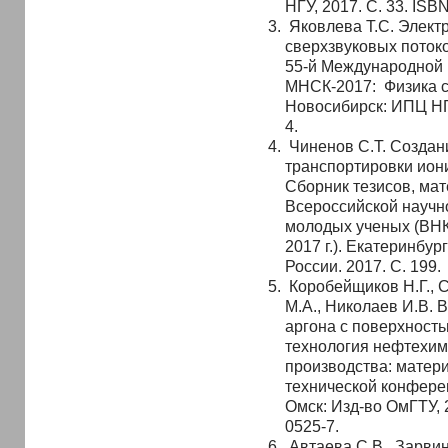
НГУ, 2017. С. 33. ISB
Яковлева Т.С. Элект
сверхзвуковых потоко
55-й Международной 
МНСК-2017: Физика сп
Новосибирск: ИПЦ НГУ
4.
Чиненов С.Т. Создан
транспортировки иони
Сборник тезисов, ма
Всероссийской научн
молодых ученых (ВНКС
2017 г.). Екатеринбур
России. 2017. С. 199.
Коробейщиков Н.Г., С
М.А., Николаев И.В. 
аргона с поверхность
технология нефтехим
производства: матер
технической конференц
Омск: Изд-во ОмГТУ, 2
0525-7.
Автаева С.В., Зарвин 