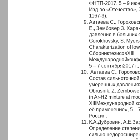
ФНТП-2017. 5 – 9 июня
Изд-во «Отечество», 2
1167-3).
Автаева С., Гороховск
Е., Зембовер З. Хара
давления в больших
Gorokhovsky, S. Myers
Charakterization of low
СборниктезисовXIII
Международнойконфе
5 – 7 сентября2017 г.
Автаева С., Гороховс
Состав сильноточной 
умеренных давлениях.
Obrusnik, Z. Zembower.
in Ar-H2 mixture at mo
XIIIМеждународной к
её применение», 5 – 7
Россия.
К.А.Дубровин, А.Е.За
Определение степени
сильно недорасширен