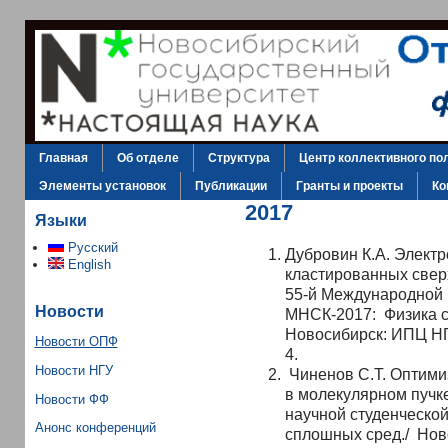
Главная
Об отделе
Структура
Центр коллективного по
Элементы установок
Публикации
Гранты и проекты
Ко
2017
Языки
Русский
Дубровин К.А. Элект
English
кластированных сверх
55-й Международной 
Новости
МНСК-2017: Физика сп
Новосибирск: ИПЦ НГУ
Новости ОПФ
4.
Новости НГУ
Чиненов С.Т. Оптими
в молекулярном пучк
Новости ФФ
научной студенческо
Анонс конференций
сплошных сред./ Ново