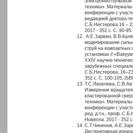
электронно-пучковой 
техника». Материалы
конференции с участ
редакцией доктора те
С.Б.Нестерова 16 – 23
2017 - 352 с. С. 90-95
А.Е.Зарвин, В.В.Каля
моделирование силь
струй на компактных
установках // «Вакуу
XXIV научно-техниче
зарубежных специалист
С.Б.Нестерова, 16–23.
352 с. С. 100-105. IS
Т.С.Яковлева, С.В.Ав
Измерение вращатель
кластированной сверх
техника». Материалы
конференции с участ
ред. д.т.н., проф. С.Б
Новелла. 2017 - 352 с
С.Т.Чиненов, А.Е.Зар
Деструктивная иониз