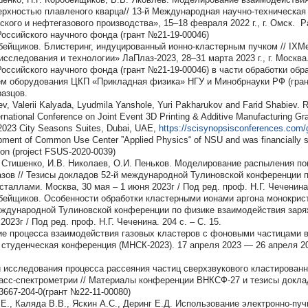
ерхностью плавленого кварца// 13-й Международная научно-техническая
кого и нефтегазового производства», 15–18 февраля 2022 г., г. Омск. 
оссийского научного фонда (грант №21-19-00046)
обейщиков. Блистеринг, индуцированный ионно-кластерным пучком // I
сследования и технологии» ЛаПлаз-2023, 28–31 марта 2023 г., г. Москва
ссийского научного фонда (грант №21-19-00046) в части обработки обр
ем оборудования ЦКП «Прикладная физика» НГУ и Минобрнауки РФ (гран
разцов.
ev, Valerii Kalyada, Lyudmila Yanshole, Yuri Pakharukov and Farid Shabiev. R
nternational Conference on Joint Event 3D Printing & Additive Manufacturing 
 2023 City Seasons Suites, Dubai, UAE,
https://scisynopsisconferences.com/
pment of Common Use Center ”Applied Physics“ of NSU and was financially s
on (project FSUS-2020-0039)
 Стишенко, И.В. Николаев, О.И. Пеньков. Моделирование распыления по
азов // Тезисы докладов 52-й международной Тулиновской конференции 
таллами. Москва, 30 мая – 1 июня 2023г / Под ред. проф. Н.Г. Чеченина. 
обейщиков. Особенности обработки кластерными ионами аргона монокрис
еждународной Тулиновской конференции по физике взаимодействия заря
2023г / Под ред. проф. Н.Г. Чеченина. 204 с. – С. 15.
е процесса взаимодействия газовых кластеров с фоновыми частицами в 
туденческая конференция (МНСК-2023). 17 апреля 2023 — 26 апреля 202
 исследования процесса рассеяния частиц сверхзвукового кластированн
сс-спектрометрии // Материалы конференции ВНКСФ-27 и тезисы докладо
667-204-0(грант №22-11-00080)
.Е., Каляда В.В., Яскин А.С., Деринг Е.Д. Использование электронно-пу