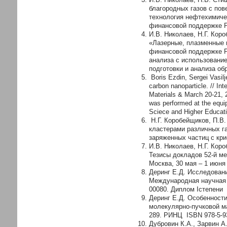
благородных газов с пов
технология нефтехимичес
финансовой поддержке Р
И.В. Николаев, Н.Г. Кор
«Лазерные, плазменные и
финансовой поддержке Ро
анализа с использовани
подготовки и анализа об
Boris Ezdin, Sergei Vasilj
carbon nanoparticle. // I
Materials & March 20-21,
was performed at the equi
Sciece and Higher Educati
Н.Г. Коробейщиков, П.В.
кластерами различных г
заряженных частиц с крис
И.В. Николаев, Н.Г. Кор
Тезисы докладов 52-й м
Москва, 30 мая – 1 июня 
Деринг Е.Д. Исследовани
Международная научная с
00080. Диплом Iстепени
Деринг Е.Д. Особенности
молекулярно-пучковой ма
289. РИНЦ ISBN 978-5-93
Дубровин К.А., Зарвин А