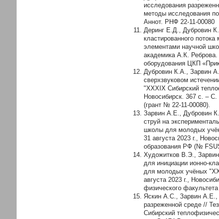
исследования разреженн
методы исследования п
Аннот. РНФ 22-11-00080
Деринг Е.Д., Дубровин К
кластированного потока
элементами научной шко
академика А.К. Реброва.
оборудования ЦКП «Прик
Дубровин К.А., Зарвин А
сверхзвуковом истечени
"XXXIX Сибирский теплоф
Новосибирск. 367 с. – 
(грант № 22-11-00080).
Зарвин А.Е., Дубровин К
струй на экспериментал
школы для молодых учён
31 августа 2023 г., Нов
образования РФ (№ FSUS
Художитков В.Э., Зарвин
для инициации ионно-кл
для молодых учёных "XX
августа 2023 г., Новоси
физического факультета
Яскин А.С., Зарвин А.Е.
разреженной среде // Т
Сибирский теплофизическ