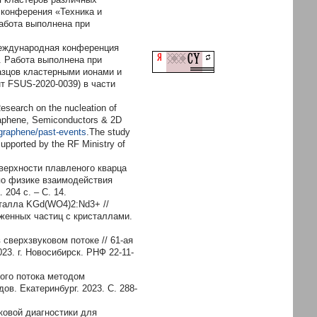
 конферения «Техника и
Работа выполнена при
XМеждународная конференция
. Работа выполнена при
азцов кластерными ионами и
т FSUS-2020-0039) в части
esearch on the nucleation of
Graphene, Semiconductors & 2D
graphene/past-events
.The study
upported by the RF Ministry of
верхности плавленого кварца
по физике взаимодействия
204 с. – С. 14.
талла KGd(WO4)2:Nd3+ //
женных частиц с кристаллами.
сверхзвуковом потоке // 61-ая
3. г. Новосибирск. РНФ 22-11-
ого потока методом
в. Екатеринбург. 2023. С. 288-
чковой диагностики для