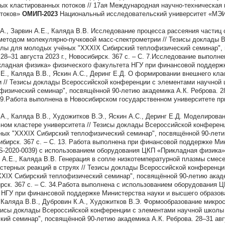
ых кластированных потоков // 17ая Международная научно-техническая
отоков»
ОМИП-2023
Национальный исследовательский университет «МЭИ»
.А., Зарвин А.Е., Каляда В.В. Исследование процесса рассеяния частиц 
 методом молекулярно-пучковой масс-спектрометрии // Тезисы доклады 
лы для молодых учёных "XXXIX Сибирский теплофизический семинар",
 28–31 августа 2023 г., Новосибирск. 367 с. – С. 7.Исследование выполн
ладная физика» физического факультета НГУ при финансовой поддержк
.Е., Каляда В.В., Яскин А.С., Деринг Е.Д. О формировании внешнего кла
и // Тезисы доклады Всероссийской конференции с элементами научной
изический семинар", посвящённой 90-летию академика А.К. Реброва. 28–
С. 9.Работа выполнена в Новосибирском государственном университете 
.А., Каляда В.В., Художитков В.Э., Яскин А.С., Деринг Е.Д. Моделиров
ьном кластере университета // Тезисы доклады Всероссийской конферен
ых "XXXIX Сибирский теплофизический семинар", посвящённой 90-летию
осибирск. 367 с. – С. 13. Работа выполнена при финансовой поддержке М
-2020-0039) с использованием оборудования ЦКП «Прикладная физика
 А.Е., Каляда В.В. Генерация в сопле низкотемпературной плазмы смес
астерных реакций в струях // Тезисы доклады Всероссийской конференц
XIX Сибирский теплофизический семинар", посвящённой 90-летию акаде
бирск. 367 с. – С. 34.Работа выполнена с использованием оборудования
 НГУ при финансовой поддержке Министерства науки и высшего образов
, Каляда В.В., Дубровин К.А., Художитков В.Э. Формообразование микро
езисы доклады Всероссийской конференции с элементами научной школ
ий семинар", посвящённой 90-летию академика А.К. Реброва. 28–31 авгу