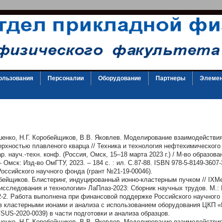
ользования
Персоналии
Оборудование
Партнеры
Элемен
шенко, Н.Г. Коробейщиков, В.В. Яковлев. Моделирование взаимодействи
ерхностью плавленого кварца // Техника и технология нефтехимического
 науч.-техн. конф. (Россия, Омск, 15–18 марта 2023 г.) / М-во образовани
 – Омск: Изд-во ОмГТУ, 2023. – 184 с. : ил. С.87-88. ISBN 978-5-8149-360
ссийского научного фонда (грант №21-19-00046).
обейщиков. Блистеринг, индуцированный ионно-кластерным пучком // I
сследования и технологии» ЛаПлаз-2023: Сборник научных трудов. М.: 
2-2. Работа выполнена при финансовой поддержке Российского научного 
ов кластерными ионами и анализа с использованием оборудования ЦКП 
SUS-2020-0039) в части подготовки и анализа образцов.
шенко, Н.Г. Коробейщиков, В.В. Яковлев. Моделирование взаимодействи