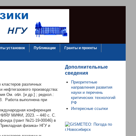
ты установок
Публикации
Гранты и проекты
Дополнительные
сведения
Приоритетные
я кластеров различных
направления развития
 и нефтегазового производства:
науки и перечень
я Ом. обл. [и др.] ; редкол.:
критических технологий
7-3. Работа выполнена при
РФ
Интересные ссылки
XМеждународная конференция
НИЯУ МИФИ, 2023. – 440 с. С.
фонда (грант №21-19-00046) в
«Прикладная физика» НГУ и
я кластеров различных