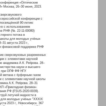
 конференция «Оптические
 Москва, 26–30 июня, 2023.
сверхзвукового
Всероссийской конференции с
 посвящённой 90-летию
ено с использованием
е РНФ (№. 22-11-00080)
стерного потока в
 школы для молодых учёных
31 августа 2023 г.,
при финансовой поддержке РНФ
ание сверхзвуковых разреженных
ции с элементами научной
 академика А.К. Реброва. 28–
инистерства науки и высшего
» при ОПФ ФФ НГУ.
ей метана с буферным газом
ии с элементами научной школы
мика А.К. Реброва. 28–31
 ЦКП «Прикладная физика»
ания РФ (FSUS-2020-0039).
струй летучей жидкости в
ы для молодых учёных "XXXIX
ста 2023 г., Новосибирск. 367