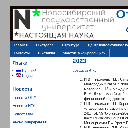
Главная
Об отделе
Структура
Центр коллективного п
Контакты
Выставки
Участие в конференциях
2023
Языки
Русский
01/12/2022 � KV
English
И.В. Николаев, П.В. Сти
благородных газов с пов
Новости
материалы 13-й Междунар.
В. А. Лихолобов [и др.].
Новости ОПФ
финансовой поддержке Ро
И.В. Николаев, Н.Г. Кор
Новости НГУ
«Лазерные, плазменные и
241. ISBN978-5-7262-295
Новости ФФ
части обработки образц
Анонс конференций
Минобрнауки РФ (грант F
И.В. Николаев, П.В. Сти