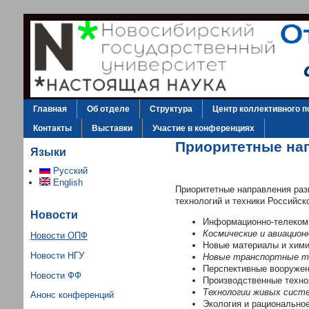
Главная
Об отделе
Структура
Центр коллективного п
Контакты
Выставки
Участие в конференциях
Приоритетные нап
Языки
Русский
English
Приоритетные направления разв
технологий и техники Российс
Новости
Информационно-телекомм
Космические и авиацион
Новости ОПФ
Новые материалы и хими
Новости НГУ
Новые транспортные т
Перспективные вооружен
Новости ФФ
Производственные техно
Технологии живых сист
Анонс конференций
Экология и рационально