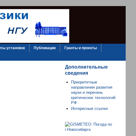
ты установок
Публикации
Гранты и проекты
Дополнительные
сведения
Приоритетные
направления развития
науки и перечень
критических технологий
РФ
Интересные ссылки