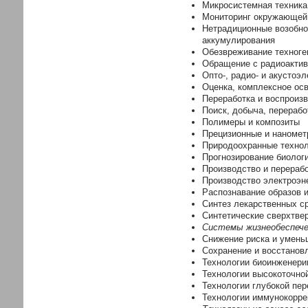
Микросистемная техника
Мониторинг окружающей
Нетрадиционные возобно
аккумулирования
Обезвреживание техноге
Обращение с радиоакти
Опто-, радио- и акустоэ
Оценка, комплексное осв
Переработка и воспроиз
Поиск, добыча, перерабо
Полимеры и композиты
Прецизионные и нанометр
Природоохранные техноло
Прогнозирование биолог
Производство и перераб
Производство электроэне
Распознавание образов 
Синтез лекарственных с
Синтетические сверхтве
Системы жизнеобеспече
Снижение риска и умень
Сохранение и восстанов
Технологии биоинженери
Технологии высокоточно
Технологии глубокой пер
Технологии иммунокорре