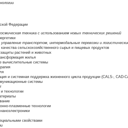
нологии
йской Федерации
космическая техника с использованием новых технических решений
ергетики
, управление транспортом, интермодальные перевозки и логистическ
 качества сельскохозяйственного сырья и пищевых продуктов
 защиты растений и животных
рансформация жилья
е вычислительные системы
ерапия
ля
ция и системная поддержка жизненного цикла продукции (CALS-, CAD-C
муникационные системы
т
 и технологии
атериалы
вание
ионно-плазменные технологии
 наноэлектроники
пециальными свойствами
ии