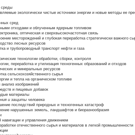
 среды
вляемые экологически чистые источники энергии и новые методы ее пре
нных сред
вными отходами и облученным ядерным топливом
лектроника, оптическая и сверхвысокочастотная связь
оение месторождений и глубокая переработка стратегически важного сы
водство лесных ресурсов
тка и трубопроводный транспорт нефти и газа
ические технологии обработки, сборки, контроля
гии, переработка и утилизация техногенных образований и отходов
ических и минеральных ресурсов
отка сельскохозяйственного сырья
ргии и тепла на органическом топливе
и анализ изображений
редств и пищевых добавок
рдые материалы
ния и защиты человека
шение последствий природных и техногенных катастроф
ление нарушенных земель, ландшафтов и биоразнообразия
и
й навигации и управления движением
еработки отечественного сырья и материалов в легкой промышленности
кции