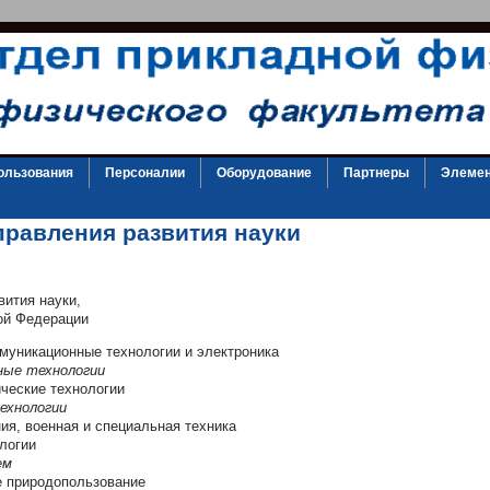
ользования
Персоналии
Оборудование
Партнеры
Элемен
равления развития науки
ития науки,
кой Федерации
уникационные технологии и электроника
ные технологии
ческие технологии
ехнологии
ия, военная и специальная техника
логии
ем
е природопользование