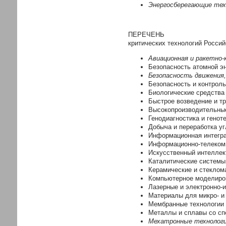
Энергосберегающие тех
ПЕРЕЧЕНЬ
критических технологий Росси
Авиационная и ракетно-
Безопасность атомной эн
Безопасность движения
Безопасность и контроль
Биологические средства
Быстрое возведение и т
Высокопроизводительны
Генодиагностика и генот
Добыча и переработка уг
Информационная интегра
Информационно-телеком
Искусственный интеллек
Каталитические системы
Керамические и стеклом
Компьютерное моделиро
Лазерные и электронно-
Материалы для микро- и
Мембранные технологии
Металлы и сплавы со с
Мехатронные технолог