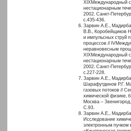
XIXМеждународный с
нестационарным тече
2002. Санкт-Петербур
с.435-436.
Зарвин А.Е., Мадирба
В.В., Коробейщиков 
и импульсных струй п
процессов // IVМежд
неравновесным процес
XIXМеждународный с
нестационарным тече
2002. Санкт-Петербур
с.227-228.
Зарвин А.Е., Мадирба
Шарафутдинов Р.Г. М
газовых потоков // С
химической физике, 
Москва – Звенигород. 
С.93.
Зарвин А.Е., Мадирба
Исследование химиче
электронным пучком в
«Кинетическая теория