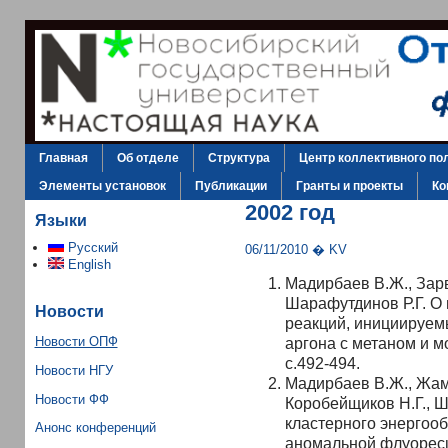
Главная
Об отделе
Структура
Центр коллективного по
Элементы установок
Публикации
Гранты и проекты
Ко
2002 год
Языки
Русский
06/11/2010 � KV
English
Мадирбаев В.Ж., Зарв
Шарафутдинов Р.Г. О
Новости
реакций, инициируем
аргона с метаном и мо
Новости ОПФ
с.492-494.
Новости НГУ
Мадирбаев В.Ж., Жамб
Новости ФФ
Коробейщиков Н.Г., Ш
кластерного энергоо
Анонс конференций
аномальной флуоресц