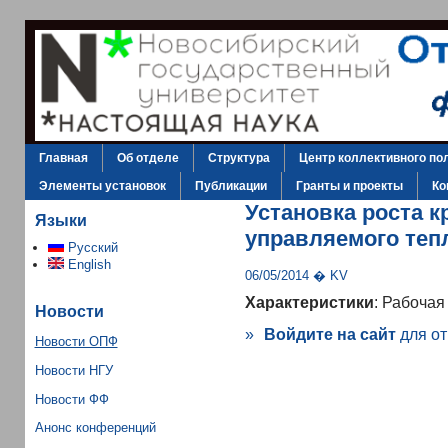
Главная
Об отделе
Структура
Центр коллективного по
Элементы установок
Публикации
Гранты и проекты
Ко
Установка роста 
Языки
управляемого теп
Русский
English
06/05/2014 � KV
Характеристики
: Рабочая
Новости
»
Войдите на сайт
для от
Новости ОПФ
Новости НГУ
Новости ФФ
Анонс конференций