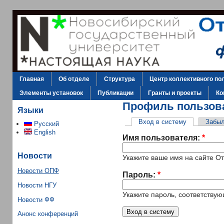
Главная
Об отделе
Структура
Центр коллективного по
Элементы установок
Публикации
Гранты и проекты
Ко
Профиль пользов
Языки
Вход в систему
Забыл
Русский
English
Имя пользователя:
*
Новости
Укажите ваше имя на сайте О
Новости ОПФ
Пароль:
*
Новости НГУ
Укажите пароль, соответству
Новости ФФ
Анонс конференций