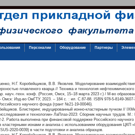
ользования
Персоналии
Оборудование
Партнеры
Элемен
шенко, Н.Г. Коробейщиков, В.В. Яковлев. Моделирование взаимодействи
ерхностью плавленого кварца // Техника и технология нефтехимического
 науч.-техн. конф. (Россия, Омск, 15–18 марта 2023 г.) / М-во образовани
 – Омск: Изд-во ОмГТУ, 2023. – 184 с. : ил. С.87-88. ISBN 978-5-8149-360
ссийского научного фонда (грант №21-19-00046).
обейщиков. Блистеринг, индуцированный ионно-кластерным пучком // I
сследования и технологии» ЛаПлаз-2023: Сборник научных трудов. М.: 
2-2. Работа выполнена при финансовой поддержке Российского научного 
ов кластерными ионами и анализа с использованием оборудования ЦКП 
SUS-2020-0039) в части подготовки и анализа образцов.
шенко, Н.Г. Коробейщиков, В.В. Яковлев. Моделирование взаимодействи