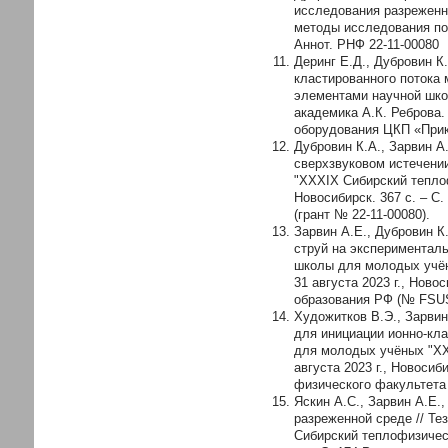
исследования разреженн
методы исследования п
Аннот. РНФ 22-11-00080
Деринг Е.Д., Дубровин К
кластированного потока
элементами научной шко
академика А.К. Реброва.
оборудования ЦКП «Прик
Дубровин К.А., Зарвин А
сверхзвуковом истечени
"XXXIX Сибирский теплоф
Новосибирск. 367 с. – 
(грант № 22-11-00080).
Зарвин А.Е., Дубровин К
струй на экспериментал
школы для молодых учён
31 августа 2023 г., Нов
образования РФ (№ FSUS
Художитков В.Э., Зарвин
для инициации ионно-кл
для молодых учёных "XX
августа 2023 г., Новоси
физического факультета
Яскин А.С., Зарвин А.Е.
разреженной среде // Т
Сибирский теплофизическ