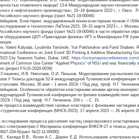
ерхностью плавленого кварца// 13-й Международная научно-техническая
кого и нефтегазового производства», 15–18 февраля 2022 г., г. Омск. 
оссийского научного фонда (грант №21-19-00046)
обейщиков. Блистеринг, индуцированный ионно-кластерным пучком // I
сследования и технологии» ЛаПлаз-2023, 28–31 марта 2023 г., г. Москва
ссийского научного фонда (грант №21-19-00046) в части обработки обр
ем оборудования ЦКП «Прикладная физика» НГУ и Минобрнауки РФ (гран
разцов.
ev, Valerii Kalyada, Lyudmila Yanshole, Yuri Pakharukov and Farid Shabiev. R
nternational Conference on Joint Event 3D Printing & Additive Manufacturing 
 2023 City Seasons Suites, Dubai, UAE,
https://scisynopsisconferences.com/
pment of Common Use Center ”Applied Physics“ of NSU and was financially s
on (project FSUS-2020-0039)
 Стишенко, И.В. Николаев, О.И. Пеньков. Моделирование распыления по
азов // Тезисы докладов 52-й международной Тулиновской конференции 
таллами. Москва, 30 мая – 1 июня 2023г / Под ред. проф. Н.Г. Чеченина. 
обейщиков. Особенности обработки кластерными ионами аргона монокрис
еждународной Тулиновской конференции по физике взаимодействия заря
2023г / Под ред. проф. Н.Г. Чеченина. 204 с. – С. 15.
е процесса взаимодействия газовых кластеров с фоновыми частицами в 
туденческая конференция (МНСК-2023). 17 апреля 2023 — 26 апреля 202
 исследования процесса рассеяния частиц сверхзвукового кластированн
сс-спектрометрии // Материалы конференции ВНКСФ-27 и тезисы докладо
667-204-0(грант №22-11-00080)
.Е., Каляда В.В., Яскин А.С., Деринг Е.Д. Использование электронно-пу