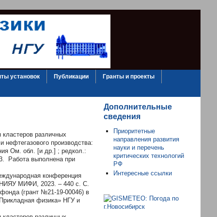
ты установок
Публикации
Гранты и проекты
Дополнительные
сведения
Приоритетные
я кластеров различных
направления развития
 и нефтегазового производства:
науки и перечень
я Ом. обл. [и др.] ; редкол.:
критических технологий
7-3. Работа выполнена при
РФ
Интересные ссылки
XМеждународная конференция
НИЯУ МИФИ, 2023. – 440 с. С.
фонда (грант №21-19-00046) в
«Прикладная физика» НГУ и
я кластеров различных