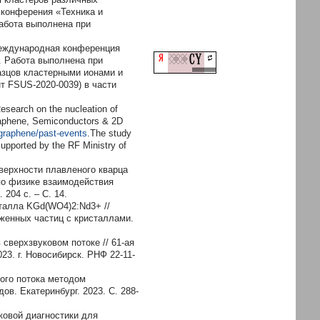
 конферения «Техника и
Работа выполнена при
XМеждународная конференция
. Работа выполнена при
азцов кластерными ионами и
т FSUS-2020-0039) в части
esearch on the nucleation of
Graphene, Semiconductors & 2D
graphene/past-events
.The study
upported by the RF Ministry of
верхности плавленого кварца
по физике взаимодействия
204 с. – С. 14.
талла KGd(WO4)2:Nd3+ //
женных частиц с кристаллами.
сверхзвуковом потоке // 61-ая
3. г. Новосибирск. РНФ 22-11-
ого потока методом
в. Екатеринбург. 2023. С. 288-
чковой диагностики для