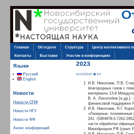
Главная
Об отделе
Структура
Центр коллективного п
Контакты
Выставки
Участие в конференциях
2023
Языки
Русский
01/12/2022 � KV
English
И.В. Николаев, П.В. Сти
благородных газов с пов
Новости
материалы 13-й Междунар.
В. А. Лихолобов [и др.].
Новости ОПФ
финансовой поддержке Ро
И.В. Николаев, Н.Г. Кор
Новости НГУ
«Лазерные, плазменные и
241. ISBN978-5-7262-295
Новости ФФ
части обработки образц
Анонс конференций
Минобрнауки РФ (грант F
И.В. Николаев, П.В. Сти