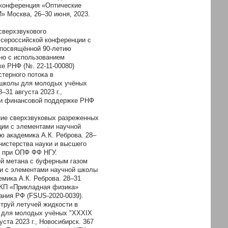
 конференция «Оптические
 Москва, 26–30 июня, 2023.
сверхзвукового
Всероссийской конференции с
 посвящённой 90-летию
ено с использованием
е РНФ (№. 22-11-00080)
стерного потока в
 школы для молодых учёных
31 августа 2023 г.,
при финансовой поддержке РНФ
ание сверхзвуковых разреженных
ции с элементами научной
 академика А.К. Реброва. 28–
инистерства науки и высшего
» при ОПФ ФФ НГУ.
ей метана с буферным газом
ии с элементами научной школы
мика А.К. Реброва. 28–31
 ЦКП «Прикладная физика»
ания РФ (FSUS-2020-0039).
струй летучей жидкости в
ы для молодых учёных "XXXIX
ста 2023 г., Новосибирск. 367