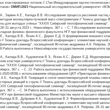
ых кластированных потоков // 17ая Международная научно-техническая
отоков»
ОМИП-2023
Национальный исследовательский университет «МЭИ»
.А., Зарвин А.Е., Каляда В.В. Исследование процесса рассеяния частиц 
 методом молекулярно-пучковой масс-спектрометрии // Тезисы доклады 
лы для молодых учёных "XXXIX Сибирский теплофизический семинар",
 28–31 августа 2023 г., Новосибирск. 367 с. – С. 7.Исследование выполн
ладная физика» физического факультета НГУ при финансовой поддержк
.Е., Каляда В.В., Яскин А.С., Деринг Е.Д. О формировании внешнего кла
и // Тезисы доклады Всероссийской конференции с элементами научной
изический семинар", посвящённой 90-летию академика А.К. Реброва. 28–
С. 9.Работа выполнена в Новосибирском государственном университете 
.А., Каляда В.В., Художитков В.Э., Яскин А.С., Деринг Е.Д. Моделиров
ьном кластере университета // Тезисы доклады Всероссийской конферен
ых "XXXIX Сибирский теплофизический семинар", посвящённой 90-летию
осибирск. 367 с. – С. 13. Работа выполнена при финансовой поддержке М
-2020-0039) с использованием оборудования ЦКП «Прикладная физика
 А.Е., Каляда В.В. Генерация в сопле низкотемпературной плазмы смес
астерных реакций в струях // Тезисы доклады Всероссийской конференц
XIX Сибирский теплофизический семинар", посвящённой 90-летию акаде
бирск. 367 с. – С. 34.Работа выполнена с использованием оборудования
 НГУ при финансовой поддержке Министерства науки и высшего образов
, Каляда В.В., Дубровин К.А., Художитков В.Э. Формообразование микро
езисы доклады Всероссийской конференции с элементами научной школ
ий семинар", посвящённой 90-летию академика А.К. Реброва. 28–31 авгу