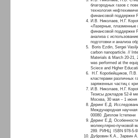
благородных газов с пов
технология нефтехимичес
финансовой поддержке Р
И.В. Николаев, Н.Г. Кор
«Лазерные, плазменные и
финансовой поддержке Ро
анализа с использовани
подготовки и анализа об
Boris Ezdin, Sergei Vasilj
carbon nanoparticle. // I
Materials & March 20-21,
was performed at the equi
Sciece and Higher Educati
Н.Г. Коробейщиков, П.В.
кластерами различных г
заряженных частиц с крис
И.В. Николаев, Н.Г. Кор
Тезисы докладов 52-й м
Москва, 30 мая – 1 июня 
Деринг Е.Д. Исследовани
Международная научная с
00080. Диплом Iстепени
Деринг Е.Д. Особенности
молекулярно-пучковой ма
289. РИНЦ ISBN 978-5-93
Дубровин К.А., Зарвин А