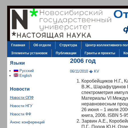
Главная
Об отделе
Структура
Центр коллективного по
Элементы установок
Публикации
Гранты и проекты
Ко
2006 год
Языки
Русский
06/11/2010 � KV
English
Коробейщиков Н.Г., К
В.Ж., Шарафутдинов Р
Новости
спектрометрия импуль
Материалы VI Между
Новости ОПФ
неравновесным проце
Новости НГУ
26 июня – 1 июля 2006
Новости ФФ
книга, 2006. ISBN 5-9
Зарвин А.Е., Коробей
Анонс конференций
П.Г., Попов Ю.Н. Отд