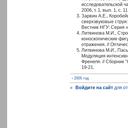
исследовательской ча
2006, т. 1, вып. 1, с. 1
Зарвин А.Е., Коробе
сверхзвуковые струи:
Вестник НГУ: Серия «Фи
Литвинова М.И., Стро
коноскопические фиг
отражения. // Оптическ
Литвинова М.И., Паськ
Модуляция интенсивн
Френеля. // Сборник "
19-21.
‹ 2005 год
»
Войдите на сайт
для от