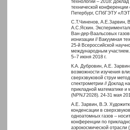
технологии – 2018: Доклад
технической конференции 
Петербург, СПбГЭТУ «ЛЭТИ
С.Т.Чиненов, А.Е.Зарвин, 
А.С.Яскин. Эксперимента
Ван-дер-Ваальсовых газов
ионизации // Вакуумная тех
25-й Всероссийской научн
международным участием.
5–7 июня 2018 г.
К.А. Дубровин, А.Е. Зарвин,
возможности изучения влия
сверхзвуковой струи мето
спектрометрии // Доклад н
прикладной математике и 
(NPNJ’2028). 24-31 мая 201
А.Е. Зарвин, В.Э. Художит
конденсации в сверхзвуко
одноатомных газов – носит
конференции по прикладно
аэрокосмической отрасли (