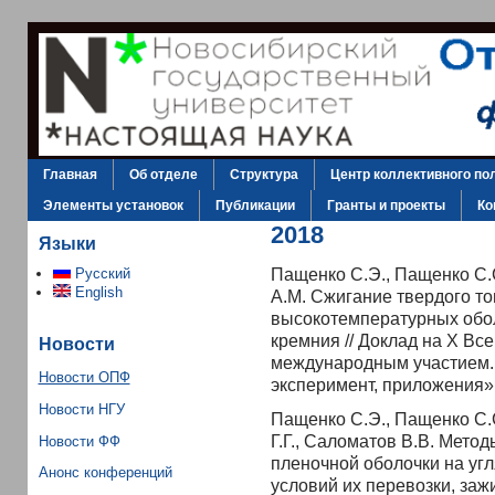
Главная
Об отделе
Структура
Центр коллективного по
Элементы установок
Публикации
Гранты и проекты
Ко
2018
Языки
Пащенко С.Э., Пащенко С.С.
Русский
English
А.М. Сжигание твердого то
высокотемпературных обо
кремния // Доклад на X Вс
Новости
международным участием. 
Новости ОПФ
эксперимент, приложения».
Новости НГУ
Пащенко С.Э., Пащенко С.С.
Г.Г., Саломатов В.В. Мето
Новости ФФ
пленочной оболочки на уг
Анонс конференций
условий их перевозки, зажи