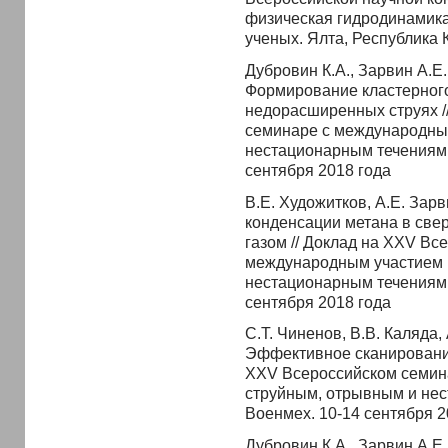
физическая гидродинамик
ученых. Ялта, Республика 
Дубровин К.А., Зарвин А.Е.
Формирование кластерного
недорасширенных струях /
семинаре с международны
нестационарным течениям.
сентября 2018 года
В.Е. Художитков, А.Е. Зарв
конденсации метана в све
газом // Доклад на XXV Вс
международным участием 
нестационарным течениям.
сентября 2018 года
С.Т. Чиненов, В.В. Каляда, 
Эффективное сканирование
XXV Всероссийском семин
струйным, отрывным и нес
Военмех. 10-14 сентября 2
Дубровин К.А., Зарвин А.Е.