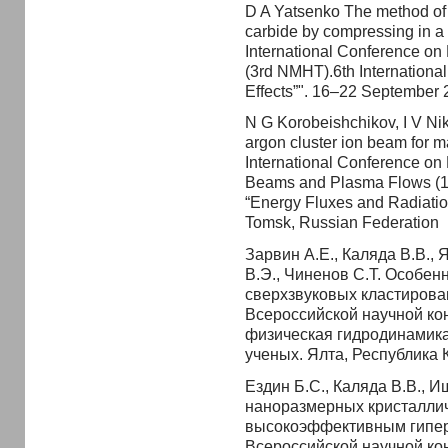
D A Yatsenko The method of 
carbide by compressing in a c
International Conference on
(3rd NMHT).6th Internationa
Effects”". 16–22 September 
N G Korobeishchikov, I V Ni
argon cluster ion beam for ma
International Conference on M
Beams and Plasma Flows (14
“Energy Fluxes and Radiatio
Tomsk, Russian Federation
Зарвин А.Е., Каляда В.В., 
В.Э., Чиненов С.Т. Особен
сверхзвуковых кластированн
Всероссийской научной к
физическая гидродинамик
ученых. Ялта, Республика 
Ездин Б.С., Каляда В.В., И
наноразмерных кристалличе
высокоэффективным гиперба
Всероссийской научной к