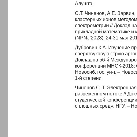
Алушта.
С.Т. Чиненов, А.Е. Зарвин,
кластерных ионов методом
спектрометрии // Доклад н
прикладной математике и 
(NPNJ’2028). 24-31 мая 201
Дубровин К.А. Изучение п
сверхзвуковую струю аргон
Доклад на 56-й Междунаро
конференции МНСК-2018: 
Новосиб. гос. ун-т. – Ново
1-й степени
Чиненов С. Т. Электронная
разреженном потоке // До
студенческой конференци
сплошных сред». НГУ. – Но