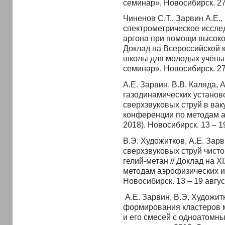
семинар», Новосибирск. 27 
Чиненов С.Т., Зарвин А.Е.,
спектрометрическое иссле
аргона при помощи высоков
Доклад на Всероссийской 
школы для молодых учёны
семинар», Новосибирск. 27 
А.Е. Зарвин, В.В. Каляда,
газодинамических установ
сверхзвуковых струй в вак
конференции по методам 
2018). Новосибирск. 13 – 19
В.Э. Художитков, А.Е. Зар
сверхзвуковых струй чисто
гелий-метан // Доклад на
методам аэрофизических и
Новосибирск. 13 – 19 август
А.Е. Зарвин, В.Э. Художит
формирования кластеров м
и его смесей с одноатомны