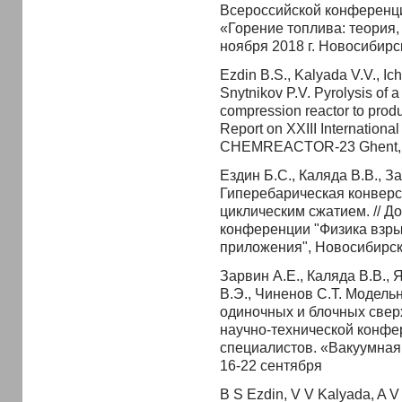
Всероссийской конференц
«Горение топлива: теория,
ноября 2018 г. Новосибирс
Ezdin B.S., Kalyada V.V., Ich
Snytnikov P.V. Pyrolysis of 
compression reactor to produ
Report on XXIII Internation
CHEMREACTOR-23 Ghent, B
Ездин Б.С., Каляда В.В., За
Гиперебарическая конверс
циклическим сжатием. // Д
конференции "Физика взрыв
приложения", Новосибирск. 
Зарвин А.Е., Каляда В.В., 
В.Э., Чиненов С.Т. Модел
одиночных и блочных сверх
научно-технической конфе
специалистов. «Вакуумная 
16-22 сентября
B S Ezdin, V V Kalyada, A V 