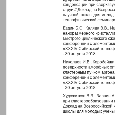
конденсации при сверхзвук
струи // Доклад на Всерос
научной школы для молод
теплофизический семинар», 
Ездин Б.С., Каляда В.В., И
наноразмерного кристалли
быстрого циклического сжа
конференции с элементам
«XXXIV Сибирский теплофи
- 30 августа 2018 г.
Николаев И.В., Коробейщик
поверхности аморфных опт
кластерным пучком аргона /
конференции с элементам
«XXXIV Сибирский теплофи
- 30 августа 2018 г.
Художитков В.Э., Зарвин А.
при кластерообразовании в
Доклад на Всероссийской 
школы для молодых учёны