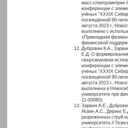
масс-спектрометрии /
конференции с элеме
учёных "XXXIX Сибир
посвящённой 90-лети
августа 2023 г., Ново
выполнено с исполь
«Прикладная физика»
финансовой поддержк
Дубровин К.А., Зарвин
Е.Д. О формировании
сверхзвуковом истече
конференции с элеме
учёных "XXXIX Сибир
посвящённой 90-лети
августа 2023 г., Новос
выполнена в Новосиб
университете при фи
11-00080).
Зарвин А.Е., Дубровин
Яскин А.С., Деринг Е
разреженных струй н
университета // Тези