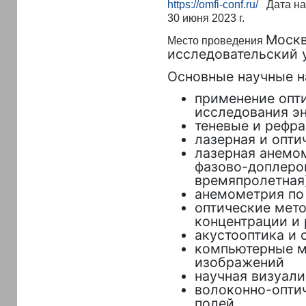
https://omfi-conf.ru/
Дата нач
30 июня 2023 г.
Москв
Место проведения
исследовательский 
Основные научные н
применение опт
исследования э
теневые и рефр
лазерная и опти
лазерная анемом
фазово-доплеров
времяпролетная
анемометрия по
оптические мет
концентрации и 
акустооптика и 
компьютерные м
изображений
научная визуали
волоконно-опти
полей