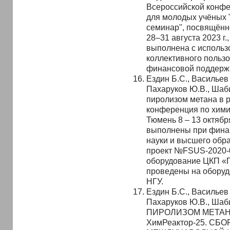
Всероссийской конфе
для молодых учёных 
семинар", посвящённо
28–31 августа 2023 г.
выполнена с использ
коллективного польз
финансовой поддержк
Ездин Б.С., Васильев 
Пахаруков Ю.В., Шаб
пиролизом метана в р
конференция по хими
Тюмень 8 – 13 октяб
выполнены при фина
науки и высшего обр
проект №FSUS-2020-0
оборудование ЦКП «
проведены на обору
НГУ.
Ездин Б.С., Васильев 
Пахаруков Ю.В., Ш
ПИРОЛИЗОМ МЕТАНА
ХимРеактор-25. СБ