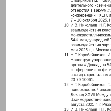
Сибиряков Н.Е., Каля
длительного истечен
отверстия в вакуум /
конференции «XLI Си
7 – 10 октября 2025
И.В. Николаев, Н.Г.
взаимодействия клас
монокристаллическим
54-й международной 
взаимодействия заря
мая 2025 г., г. Москв
Н.Г. Коробейщиков, И
Наноструктурировани
аргона // Доклад на 
конференции по физи
частиц с кристаллами,
23-79-10061.
Н.Г. Коробейщиков. Г
поверхностной инжене
Доклад XXVII Между
Взаимодействие ионо
августа 2025 г., г. Ря
И.В. Николаев, Н.Г.