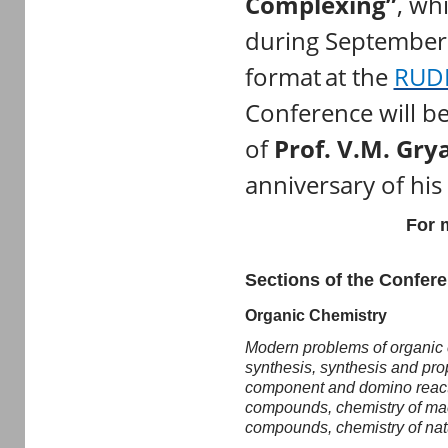
Complexing”
, wh
during September 
format
at the
RUDN
Conference will b
of
Prof. V.M. Gry
anniversary of his 
For m
Sections of the Confer
Organic Chemistry
Modern problems of organic 
synthesis, synthesis and pro
component and domino reacti
compounds, chemistry of mac
compounds, chemistry of nat