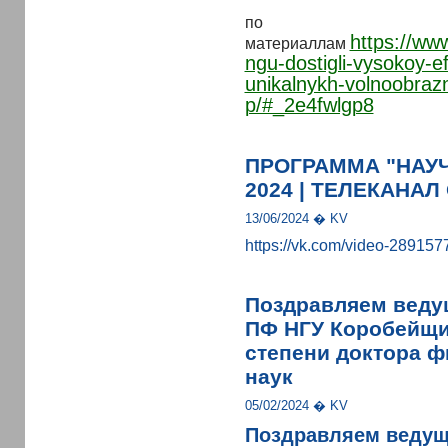
по
https://ww
материаллам
ngu-dostigli-vysokoy-ef
unikalnykh-volnoobraz
p/#_2e4fwlgp8
ПРОГРАММА "НАУЧ
2024 | ТЕЛЕКАНАЛ
13/06/2024 � KV
https://vk.com/video-2891
Поздравляем ведущ
ПФ НГУ Коробейщик
степени доктора ф
наук
05/02/2024 � KV
Поздравляем ведущ