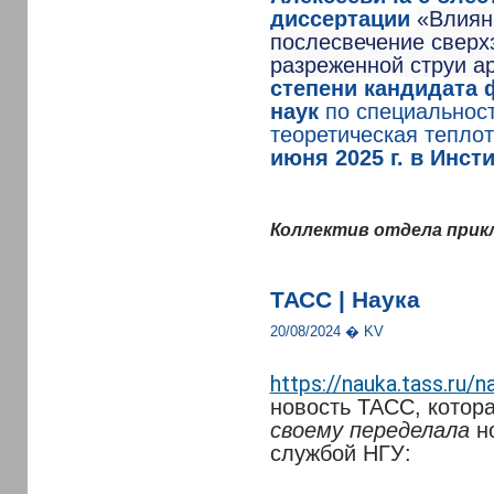
диссертации
«Влиян
послесвечение сверх
разреженной струи а
степени кандидата 
наук
по специальност
теоретическая тепло
июня 2025 г. в Инс
Коллектив отдела прик
ТАСС | Наука
20/08/2024 � KV
https://nauka.tass.ru/
новость ТАСС, котор
своему
переделала
но
службой НГУ: