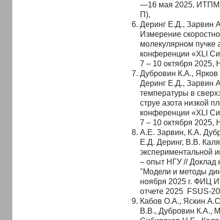
—16 мая 2025, ИТПМ 
П),
Деринг Е.Д., Зарвин А
Измерение скоростно
молекулярном пучке а
конференции «XLI Си
7 – 10 октября 2025,
Дубровин К.А., Ярков 
Деринг Е.Д., Зарвин 
температуры в сверх
струе азота низкой п
конференции «XLI Си
7 – 10 октября 2025,
А.Е. Зарвин, К.А. Дуб
Е.Д. Деринг, В.В. Кал
экспериментальной и
– опыт НГУ // Доклад
"Модели и методы дин
ноября 2025 г. ФИЦ И
отчете 2025 FSUS-2
Кабов О.А., Яскин А.С
В.В., Дубровин К.А., 