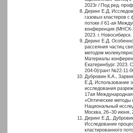
2023г / Под ред. проф.
Деринг Е.Д. Исследо
газовых кластеров с
потоке // 61-ая Межд
конференция (МНСК-2
2023. г. Новосибирск
Деринг Е.Д. Особенн
рассеяния частиц све
методом молекулярно-
Материалы конференц
Екатеринбург. 2023. 
204-0(грант №22-11-0
Дубровин К.А., Зарвин
Е.Д. Использование э
исследования разреж
17ая Международная 
«Оптические методы 
Национальный иссле
Москва, 26–30 июня, 
Деринг Е.Д., Дубровин
Исследование процес
кластированного пот