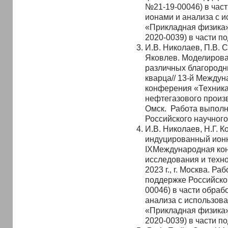
№21-19-00046) в час
ионами и анализа с 
«Прикладная физика»
2020-0039) в части п
И.В. Николаев, П.В. 
Яковлев. Моделирова
различных благородн
кварца// 13-й Междун
конферения «Техника
нефтегазового произво
Омск. Работа выполн
Российского научного
И.В. Николаев, Н.Г. 
индуцированный ионн
IXМеждународная ко
исследования и техн
2023 г., г. Москва. 
поддержке Российско
00046) в части обраб
анализа с использов
«Прикладная физика»
2020-0039) в части п