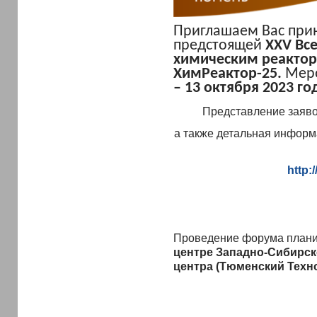
Приглашаем Вас прин
предстоящей
XXV
Вс
химическим реакто
ХимРеактор-25.
Меро
– 13 октября 2023 го
Представление заявок
а также детальная информ
http:
Проведение форума плани
центре
Западно-Сибирск
центра
(Тюменский Техн