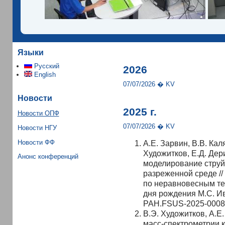
Языки
Русский
2026
English
07/07/2026 � KV
Новости
2025 г.
Новости ОПФ
07/07/2026 � KV
Новости НГУ
Новости ФФ
А.Е. Зарвин, В.В. Кал
Художитков, Е.Д. Де
Анонс конференций
моделирование струй 
разреженной среде //
по неравновесным те
дня рождения М.С. 
РАН.FSUS-2025-000
В.Э. Художитков, А.Е.
масс-спектрометрии 