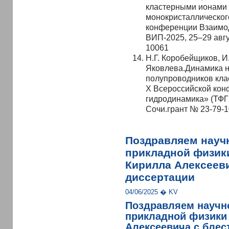
кластерными ионами 
монокристаллическог
конференции Взаимод
ВИП-2025, 25–29 авгус
10061
Н.Г. Коробейщиков, И
Яковлева.Динамика н
полупроводников кла
X Всероссийской кон
гидродинамика» (ТФГ20
Сочи.грант № 23-79-
Поздравляем научн
прикладной физик
Кирилла Алексееви
диссертации
04/06/2025 � KV
Поздравляем научно
прикладной физики
Алексеевича с бле