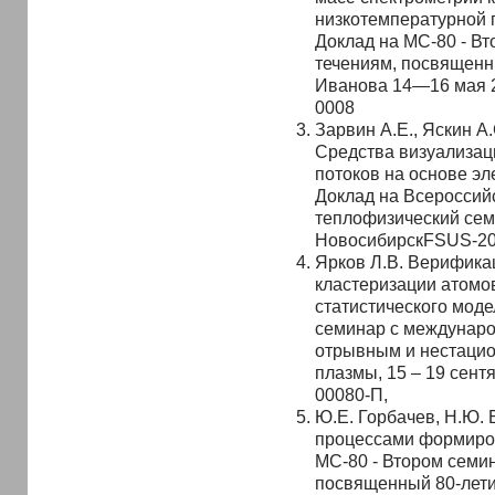
низкотемпературной п
Доклад на МС-80 - В
течениям, посвященн
Иванова 14—16 мая 
0008
Зарвин А.Е., Яскин А.
Средства визуализац
потоков на основе эл
Доклад на Всероссий
теплофизический семи
НовосибирскFSUS-2
Ярков Л.В. Верифика
кластеризации атомо
статистического моде
семинар с междунаро
отрывным и нестацио
плазмы, 15 – 19 сентя
00080-П,
Ю.Е. Горбачев, Н.Ю. 
процессами формиров
МС-80 - Втором семи
посвященный 80-лети