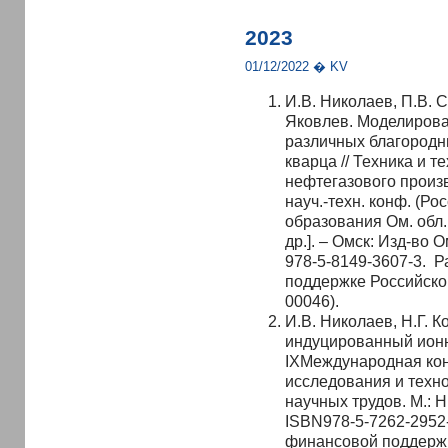
2023
01/12/2022 � KV
И.В. Николаев, П.В. 
Яковлев. Моделирова
различных благородн
кварца // Техника и 
нефтегазового произ
науч.-техн. конф. (Рос
образования Ом. обл. [
др.]. – Омск: Изд-во О
978-5-8149-3607-3. 
поддержке Российско
00046).
И.В. Николаев, Н.Г. 
индуцированный ионн
IXМеждународная ко
исследования и техн
научных трудов. М.: Н
ISBN978-5-7262-2952
финансовой поддержк