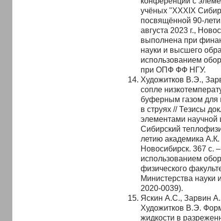
конференции с элеме
учёных "XXXIX Сибир
посвящённой 90-лети
августа 2023 г., Новос
выполнена при фина
науки и высшего обр
использованием обо
при ОПФ ФФ НГУ.
Художитков В.Э., Зар
сопле низкотемперат
буферным газом для 
в струях // Тезисы д
элементами научной 
Сибирский теплофизи
летию академика А.К. 
Новосибирск. 367 с. 
использованием обо
физического факульт
Министерства науки 
2020-0039).
Яскин А.С., Зарвин А.
Художитков В.Э. Фор
жидкости в разреженн