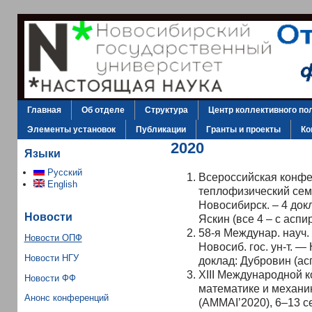
Главная
Об отделе
Структура
Центр коллективного по
Элементы установок
Публикации
Гранты и проекты
Ко
2020
Языки
Русский
Всероссийская конф
English
теплофизический семи
Новосибирск. – 4 док
Новости
Яскин (все 4 – с аспи
58-я Междунар. науч. 
Новости ОПФ
Новосиб. гос. ун-т. —
Новости НГУ
доклад: Дубровин (ас
XIII Международной 
Новости ФФ
математике и механи
Анонс конференций
(AMMAI’2020), 6–13 се