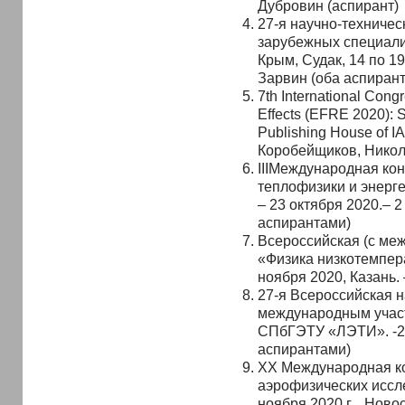
Дубровин (аспирант)
27-я научно-техничес
зарубежных специали
Крым, Судак, 14 по 19
Зарвин (оба аспирант
7th International Cong
Effects (EFRE 2020): 
Publishing House of I
Коробейщиков, Никол
IIIМеждународная к
теплофизики и энерге
– 23 октября 2020.– 2
аспирантами)
Всероссийская (с ме
«Физика низкотемпер
ноября 2020, Казань. 
27-я Всероссийская 
международным участ
СПбГЭТУ «ЛЭТИ». -2 
аспирантами)
XX Международная к
аэрофизических иссл
ноября 2020 г. , Ново