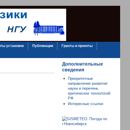
ты установок
Публикации
Гранты и проекты
Дополнительные
сведения
Приоритетные
направления развития
науки и перечень
критических технологий
РФ
Интересные ссылки