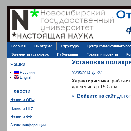
Главная
Об отделе
Структура
Центр коллективного по
Элементы установок
Публикации
Гранты и проекты
Ко
Установка поликр
Языки
Русский
06/05/2014 � KV
English
Характеристики
: рабочая
давление до 150 атм.
Новости
»
Войдите на сайт
для от
Новости ОПФ
Новости НГУ
Новости ФФ
Анонс конференций