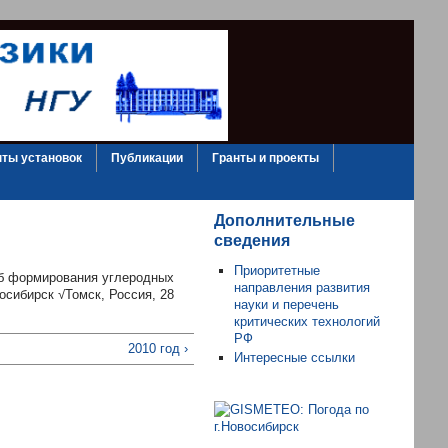
ты установок
Публикации
Гранты и проекты
Дополнительные
сведения
Приоритетные
об формирования углеродных
направления развития
осибирск √Томск, Россия, 28
науки и перечень
критических технологий
РФ
2010 год ›
Интересные ссылки