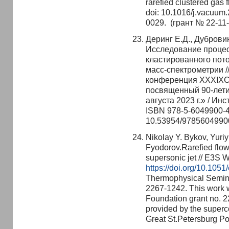
rarefied clustered gas 
doi: 10.1016/j.vacuu
0029. (грант № 22-11
Деринг Е.Д., Дубровин
Исследование процес
кластированного пот
масс-спектрометрии 
конференция XXXIXС
посвященный 90-лети
августа 2023 г.» / Ин
ISBN 978-5-6049900-4-
10.53954/9785604990
Nikolay Y. Bykov, Yuri
Fyodorov.Rarefied flo
supersonic jet // E3S 
https://doi.org/10.10
Thermophysical Semin
2267-1242. This work 
Foundation grant no. 
provided by the superc
Great St.Petersburg Po