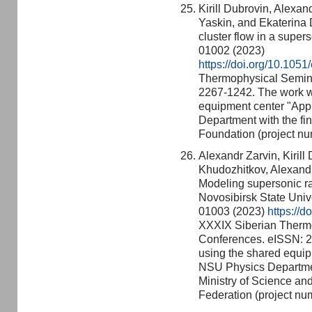
Kirill Dubrovin, Alexan
Yaskin, and Ekaterina D
cluster flow in a super
01002 (2023)
https://doi.org/10.10
Thermophysical Semin
2267-1242. The work w
equipment center "App
Department with the fi
Foundation (project n
Alexandr Zarvin, Kirill 
Khudozhitkov, Alexandr
Modeling supersonic rar
Novosibirsk State Univ
01003 (2023)
https://
XXXIX Siberian Therm
Conferences. eISSN: 
using the shared equip
NSU Physics Department
Ministry of Science an
Federation (project n