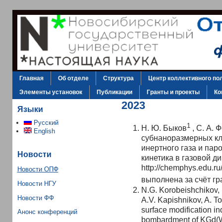
Главная
Об отделе
Структура
Центр коллективного по
Элементы установок
Публикации
Гранты и проекты
Ко
2023
Языки
Русский
1
Н. Ю. Быков
, С. А. 
English
субнаноразмерных кл
инертного газа и пар
Новости
кинетика в газовой ди
http://chemphys.edu.ru
Новости ОПФ
выполнена за счёт г
Новости НГУ
N.G. Korobeishchikov, I.
Новости ФФ
A.V. Kapishnikov, A. To
surface modification in
Анонс конференций
bombardment of KGd(WO