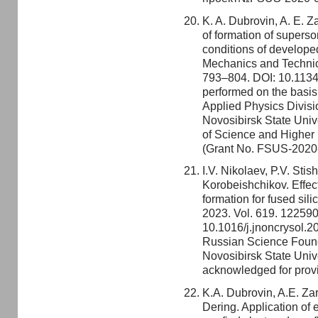
K. A. Dubrovin, A. E. Z
of formation of superso
conditions of develope
Mechanics and Technica
793–804. DOI: 10.113
performed on the basis 
Applied Physics Divisi
Novosibirsk State Univ
of Science and Higher 
(Grant No. FSUS-2020
I.V. Nikolaev, P.V. Sti
Korobeishchikov. Effect
formation for fused sili
2023. Vol. 619. 122590
10.1016/j.jnoncrysol.2
Russian Science Found
Novosibirsk State Unive
acknowledged for provi
K.A. Dubrovin, A.E. Zar
Dering. Application of 