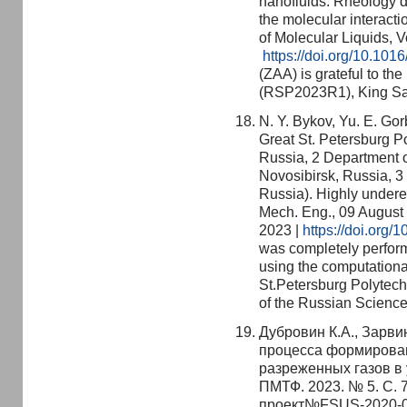
nanofluids: Rheology d
the molecular interacti
of Molecular Liquids, 
https://doi.org/10.101
(ZAA) is grateful to th
(RSP2023R1), King Sau
N. Y. Bykov, Yu. E. Go
Great St. Petersburg Po
Russia, 2 Department o
Novosibirsk, Russia, 3 
Russia). Highly underex
Mech. Eng., 09 August
2023 |
https://doi.org
was completely perform
using the computational
St.Petersburg Polytechn
of the Russian Science
Дубровин К.А., Зарви
процесса формирован
разреженных газов в 
ПМТФ. 2023. № 5. C. 
проект№FSUS-2020-0