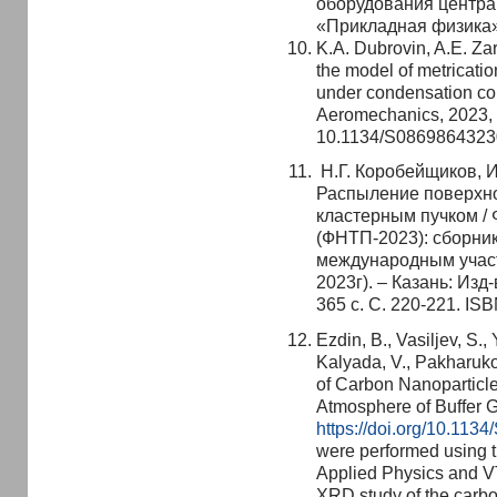
оборудования центра
«Прикладная физика»
K.A. Dubrovin, A.E. Zar
the model of metricati
under condensation co
Aeromechanics, 2023, V
10.1134/S0869864323
Н.Г. Коробейщиков, И
Распыление поверхно
кластерным пучком /
(ФНТП-2023): сборник
международным участ
2023г). – Казань: Изд
365 с. С. 220-221. IS
Ezdin, B., Vasiljev, S.,
Kalyada, V., Pakharukov
of Carbon Nanoparticle
Atmosphere of Buffer Ga
https://doi.org/10.11
were performed using th
Applied Physics and VT
XRD study of the carb