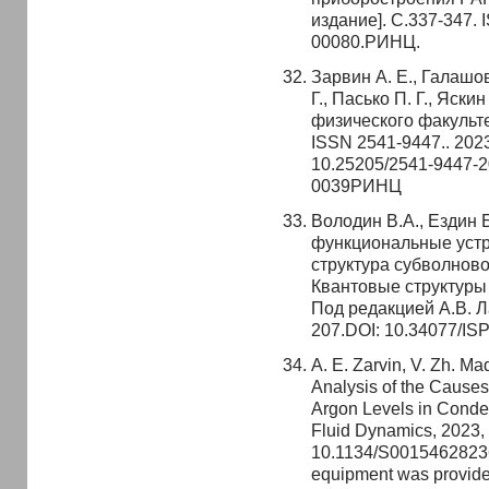
издание]. С.337-347. 
00080.РИНЦ.
Зарвин А. Е., Галашов
Г., Пасько П. Г., Яск
физического факульте
ISSN 2541-9447.. 2023
10.25205/2541-9447-2
0039РИНЦ
Володин В.А., Ездин Б
функциональные устр
структура субволновог
Квантовые структуры
Под редакцией А.В. Л
207.DOI: 10.34077/ISP
A. E. Zarvin, V. Zh. Ma
Analysis of the Causes 
Argon Levels in Conden
Fluid Dynamics, 2023, 
10.1134/S0015462823
equipment was provided