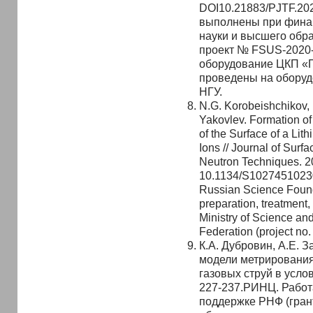
DOI10.21883/PJTF.20
выполнены при фина
науки и высшего обр
проект № FSUS-2020-
оборудование ЦКП «
проведены на обору
НГУ.
N.G. Korobeishchikov, 
Yakovlev. Formation 
of the Surface of a Lit
Ions // Journal of Surf
Neutron Techniques. 20
10.1134/S10274510230
Russian Science Found
preparation, treatment,
Ministry of Science an
Federation (project no
К.А. Дубровин, А.Е. З
модели метрировани
газовых струй в услов
227-237.РИНЦ. Работ
поддержке РНФ (гран