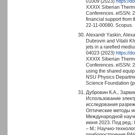
01009 (2023)
https://
XXXIX Siberian Therm
Conferences. eISSN: 2
financial support from
22-11-00080. Scopus.
Alexandr Yaskin, Alexan
Dubrovin and Vitalii Kh
jets in a rarefied med
04023 (2023)
https://
XXXIX Siberian Therm
Conferences. eISSN: 
using the shared equip
NSU Physics Department
Science Foundation (p
Дубровин К.А., Зарвин
Использование элект
исследования разреж
Оптические методы ис
Международной научн
июня 2023. Под ред.:
– М.: Научно-техноло
приборостроения РАН,