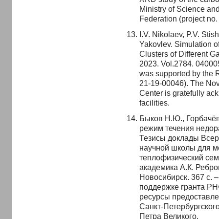
Ministry of Science an
Federation (project no
I.V. Nikolaev, P.V. Sti
Yakovlev. Simulation o
Clusters of Different 
2023. Vol.2784. 04000
was supported by the 
21-19-00046). The Nov
Center is gratefully a
facilities.
Быков Н.Ю., Горбачё
режим течения недор
Тезисы доклады Всер
научной школы для м
теплофизический сем
академика А.К. Ребров
Новосибирск. 367 с. 
поддержке гранта РН
ресурсы предоставл
Санкт-Петербургского
Петра Великого.