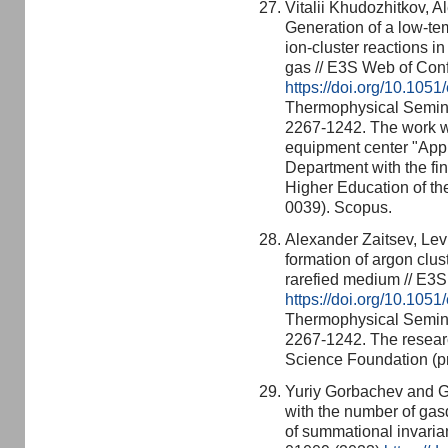
Vitalii Khudozhitkov, A
Generation of a low-tem
ion-cluster reactions in
gas // E3S Web of Con
https://doi.org/10.10
Thermophysical Semin
2267-1242. The work w
equipment center "App
Department with the fin
Higher Education of t
0039). Scopus.
Alexander Zaitsev, Lev
formation of argon clus
rarefied medium // E3
https://doi.org/10.10
Thermophysical Semin
2267-1242. The resear
Science Foundation (p
Yuriy Gorbachev and 
with the number of ga
of summational invaria