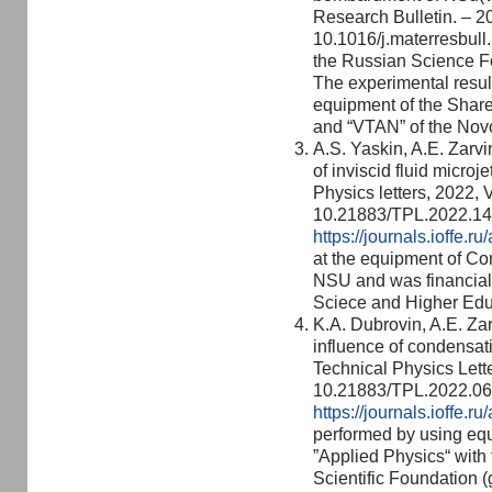
Research Bulletin. – 2
10.1016/j.materresbul
the Russian Science F
The experimental result
equipment of the Shar
and “VTAN” of the Novos
A.S. Yaskin, A.E. Zarvi
of inviscid fluid microj
Physics letters, 2022, 
10.21883/TPL.2022.14
https://journals.ioffe.ru
at the equipment of C
NSU and was financiall
Sciece and Higher Edu
K.A. Dubrovin, A.E. Zar
influence of condensati
Technical Physics Lette
10.21883/TPL.2022.06
https://journals.ioffe.
performed by using e
”Applied Physics“ with 
Scientific Foundation 