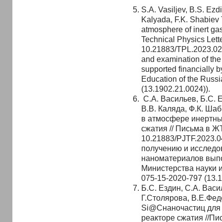
S.A. Vasiljev, B.S. Ezd
Kalyada, F.K. Shabiev T
atmosphere of inert gas
Technical Physics Lette
10.21883/TPL.2023.02
and examination of the
supported financially b
Education of the Russi
(13.1902.21.0024)).
С.А. Васильев, Б.С. 
В.В. Каляда, Ф.К. Ша
в атмосфере инертных
сжатия // Письма в ЖТ
10.21883/PJTF.2023.
получению и исследо
наноматериалов вып
Министерства науки 
075-15-2020-797 (13.1
Б.С. Ездин, С.А. Васи
Г.Столярова, В.E.Фе
Si@Cнаночастиц для 
реакторе сжатия //Пис