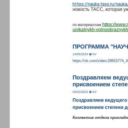
https://nauka.tass.ru/nau
новость ТАСС, которая у
https://www.
по материаллам
unikalnykh-volnoobraznykh
ПРОГРАММА "НАУЧН
13/06/2024 � KV
https://vk.com/video-28915774_
Поздравляем ведущ
присвоением степе
05/02/2024 � KV
Поздравляем ведущего 
присвоением степени д
Коллектив отдела прикладн