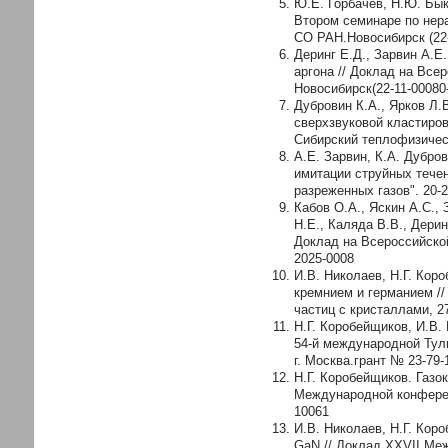
Ю.Е. Горбачев, Н.Ю. Бык
Втором семинаре по нер
СО РАН.Новосибирск (22
Деринг Е.Д., Зарвин А.Е
аргона // Доклад на Все
Новосибирск(22-11-00080
Дубровин К.А., Ярков Л.
сверхзвуковой кластиров
Сибирский теплофизическ
А.Е. Зарвин, К.А. Дубро
имитации струйных течен
разреженных газов". 20-
Кабов О.А., Яскин А.С., 
Н.Е., Каляда В.В., Дери
Доклад на Всероссийско
2025-0008
И.В. Николаев, Н.Г. Ко
кремнием и германием /
частиц с кристаллами, 27
Н.Г. Коробейщиков, И.В.
54-й международной Тули
г. Москва.грант № 23-79-
Н.Г. Коробейщиков. Газо
Международной конференц
10061
И.В. Николаев, Н.Г. Кор
GaN // Доклад XXVII Меж