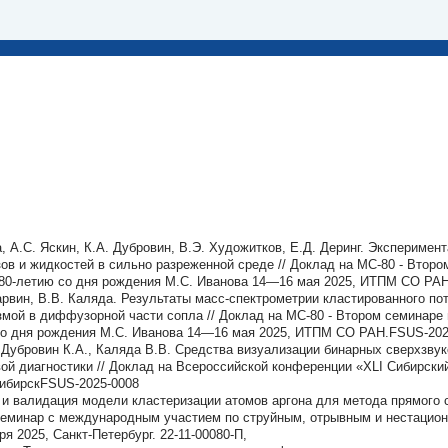
а, А.С. Яскин, К.А. Дубровин, В.Э. Художитков, Е.Д. Деринг. Экспериме
ов и жидкостей в сильно разреженной среде // Доклад на МС-80 - Втор
80-летию со дня рождения М.С. Иванова 14—16 мая 2025, ИТПМ СО РА
арвин, В.В. Каляда. Результаты масс-спектрометрии кластированного по
змой в диффузорной части сопла // Доклад на МС-80 - Втором семинаре
со дня рождения М.С. Иванова 14—16 мая 2025, ИТПМ СО РАН.FSUS-20
, Дубровин К.А., Каляда В.В. Средства визуализации бинарных сверхзвук
ой диагностики // Доклад на Всероссийской конференции «XLI Сибирски
осибирскFSUS-2025-0008
 и валидация модели кластеризации атомов аргона для метода прямого 
 семинар с международным участием по струйным, отрывным и нестацион
ря 2025, Санкт-Петербург. 22-11-00080-П,