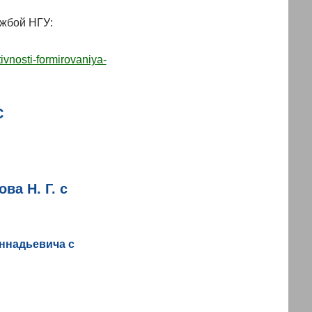
ужбой НГУ:
vnosti-formirovaniya-
С
а Н. Г. с
ннадьевича с