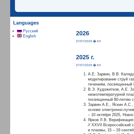
Languages
Русский
2026
English
07/07/2026 � KV
2025 г.
07/07/2026 � KV
А.Е. Зарвин, В.В. Каляд
моделирование струй газ
течениям, посвященный 
В.Э. Художитков, А.Е. З
низкотемпературной пла
посвященный 80-летию 
Зарвин А.Е., Яскин А.С.
основе электронно-лучев
– 10 октября 2025, Нов
Ярков Л.В. Верификация
// XXVII Всероссийский
и плазмы, 15 – 19 сентяб