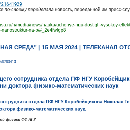
ka/21641929
же
по-своему
переделала
новость, переданной им пресс-сл
nsu.ru/n/media/news/nauka/uchenye-ngu-dostigli-vysokoy-effekti
-nanostruktur-na-p/#_2e4fwlgp8
АЯ СРЕДА" | 15 МАЯ 2024 | ТЕЛЕКАНАЛ ОТ
456260413
его сотрудника отдела ПФ НГУ Коробейщиков
ни доктора физико-математических наук
сотрудника отдела ПФ НГУ Коробейщикова Николая Ге
октора физико-математических наук.
ой физики ФФ НГУ