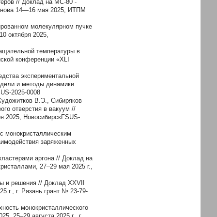
ров // Доклад на МС-80 -
анова 14—16 мая 2025, ИТПМ
тированном молекулярном пучке
10 октября 2025,
вращательной температуры в
йской конференции «XLI
средства экспериментальной
одели и методы динамики
FSUS-2025-0008
 Художитков В.Э., Сибиряков
го отверстия в вакуум //
ря 2025, НовосибирскFSUS-
 с монокристаллическим
заимодействия заряженных
кластерами аргона // Доклад на
исталлами, 27–29 мая 2025 г.,
ы и решения // Доклад XXVII
г., г. Рязань.грант № 23-79-
рхность монокристаллического
 25–29 августа 2025 г., г.