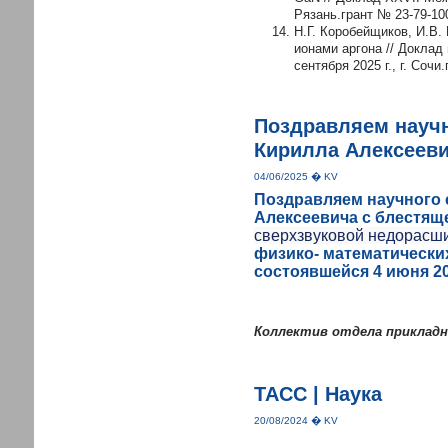
Рязань.грант № 23-79-10
Н.Г. Коробейщиков, И.В
ионами аргона // Доклад
сентября 2025 г., г. Сочи
Поздравляем научн
Кирилла Алексееви
04/06/2025 � KV
Поздравляем научного 
Алексеевича с блестя
сверхзвуковой недорасш
физико- математически
состоявшейся 4 июня 20
Коллектив отдела прикладн
ТАСС | Наука
20/08/2024 � KV