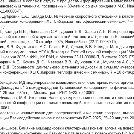
ов. Течения в соплах и струях с процессами формирования малых класте
авновесным течениям, посвященный 80-летию со дня рождения М.С. Ив
-11-00080-П),
., Дубровин К.А., Каляда В.В. Измерение скоростного отношения в клас
российской конференции «XLI Сибирский теплофизический семинар», 7 – 
-П),
В., Каляда В.В., Новопашин С.А., Деринг Е.Д., Зарвин А.Е. Измерение 
анной затопленной струе азота низкой плотности // Доклад на Всеросси
ий семинар», 7 – 10 октября 2025, Новосибирск(22-11-00080-П),
вин, В.Э. Художитков, А.С. Яскин, Е.Д. Деринг, В.В. Каляда. Методы и 
ий в вакууме – опыт НГУ // Доклад на Третьей научной конференции "М
21 ноября 2025 г. ФИЦ ИУ РАН, г. Москва.22-11-00080-П, В отчете 2025 
Зарвин А.Е., Кочкин Д.Ю., Чеверда В.В., Дубровин К.А., Мунгалов А.С.,
нг Е.Д. Особенности длительного истечения жидкости из субмиллиметрово
й конференции «XLI Сибирский теплофизический семинар», 7 – 10 октяб
робейщиков. МД моделирование взаимодействия кластерных ионов аргона
/ Доклад на 54-й международной Тулиновской конференции по физике в
–29 мая 2025 г., г. Москва.грант РНФ №23-79-10061.
 Николаев, М.В. Яковлева. Наноструктурирование поверхности германия 
новской конференции по физике взаимодействия заряженных частиц с кр
10061.
кластерные ионные пучки для поверхностной инженерии: прогресс, вызов
ии Взаимодействие ионов с поверхностью ВИП-2025, 25–29 августа 2025 
обейщиков. Влияние бомбардировки кластерными ионами аргона на пове
дународной конференции Взаимодействие ионов с поверхностью ВИП-2025,